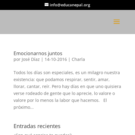
info@educanepal.org
Emocionarnos juntos
por
José Díaz
|
14-10-2016
|
Charla
Todos los días son especiales, es un milagro nuestra
existencia: que podamos respirar, sentir, amar,
llorar, cantar, reír. Pero hay días en que uno quisiera
verse rodeado de gente que lo aprecie, lo valore o
valore por lo menos la labor que hacemos. El
próximo...
Entradas recientes