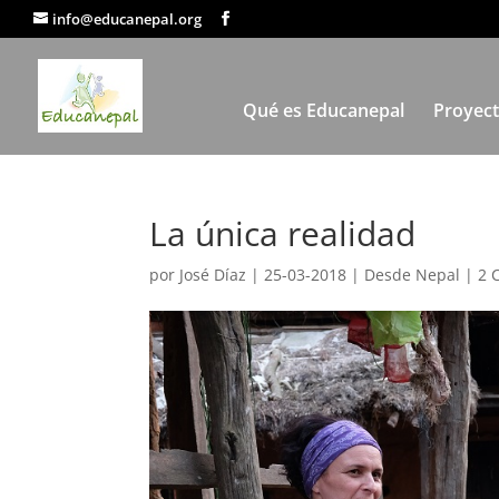
info@educanepal.org
Qué es Educanepal
Proyec
La única realidad
por
José Díaz
|
25-03-2018
|
Desde Nepal
|
2 