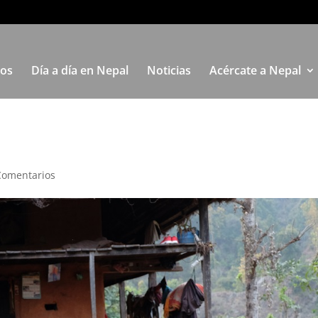
tos
Día a día en Nepal
Noticias
Acércate a Nepal
Comentarios