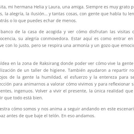
sita, mi hermana Helia y Laura, una amiga. Siempre es muy grato 
des, la alegría, la ilusión… y tantas cosas, con gente que habla tu le
atrás o lo que puedes echar de menos.
anco de la casa de acogida y ver cómo disfrutan las visitas 
inocencia, su alegría conmovedora. Estar aquí es como entrar en
ve con lo justo, pero se respira una armonía y un gozo que emoc
aldea en la zona de Raksirang donde poder ver cómo vive la gent
alización de un taller de higiene. También ayudaron a repartir r
 ojos de la gente la humildad, el esfuerzo y la entereza para s
ección para animarnos a valorar cómo vivimos y para reflexionar 
entes, ingenuos. Volver a vivir el presente, la única realidad que
ir que todo está bien.
muestra cómo somos y nos anima a seguir andando en este escenar
az antes de que baje el telón. En eso andamos.