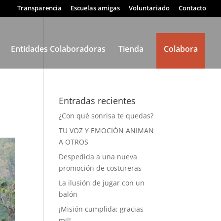
Transparencia
Escuelas amigas
Voluntariado
Contacto
Entidades Colaboradoras
Tienda
Colabora
Entradas recientes
¿Con qué sonrisa te quedas?
TU VOZ Y EMOCIÓN ANIMAN
A OTROS
Despedida a una nueva
promoción de costureras
La ilusión de jugar con un
balón
¡Misión cumplida; gracias
mil!