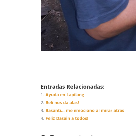
Entradas Relacionadas:
Ayuda en Lapilang
Beli nos da alas!
Basanti… me emociono al mirar atrás
Feliz Dasain a todos!